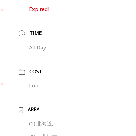
Expired!
TIME
All Day
COST
Free
AREA
(1) 北海道,