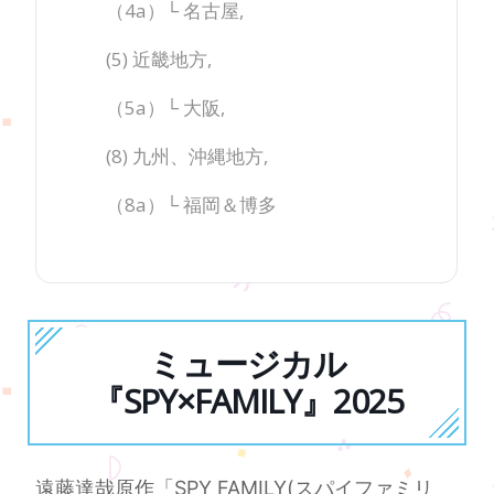
（4a）└ 名古屋,
(5) 近畿地方,
（5a）└ 大阪,
(8) 九州、沖縄地方,
（8a）└ 福岡＆博多
ミュージカル
『SPY×FAMILY』2025
遠藤達哉原作「SPY FAMILY(スパイファミリ