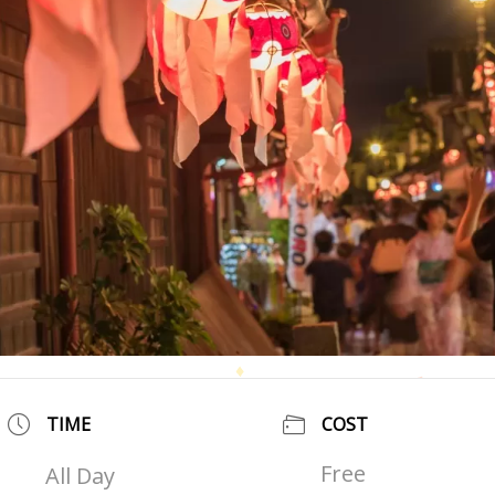
TIME
COST
Free
All Day