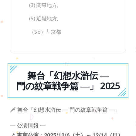
(3) 関東地方,
(5) 近畿地方,
（5b）└ 京都
舞台「幻想水滸伝 ―
門の紋章戦争篇 ―」 2025
🗡️ 舞台「幻想水滸伝 ― 門の紋章戦争篇 ―」
— 公演情報 —
📍
東京公演
：
2025/12/6（土）～ 12/14（日）