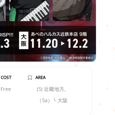
COST
AREA
Free
(5) 近畿地方,
（5a）└ 大阪