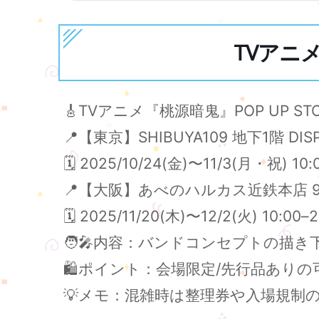
TVアニメ
🎸TVアニメ『桃源暗鬼』POP UP ST
📍【東京】SHIBUYA109 地下1階 DIS
🗓️ 2025/10/24(金)〜11/3(月・祝) 10:
📍【大阪】あべのハルカス近鉄本店 9
🗓️ 2025/11/20(木)〜12/2(火) 10:0
🧑‍🎤内容：バンドコンセプトの
🛍️ポイント：会場限定/先行品あり
💡メモ：混雑時は整理券や入場規制