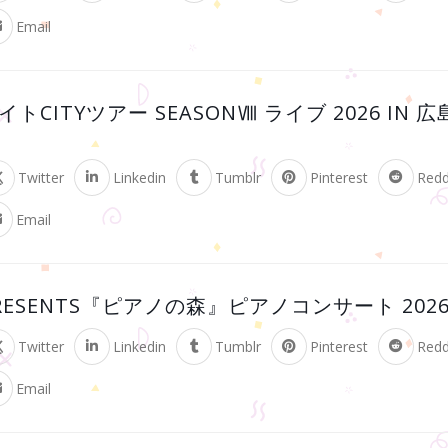
Email
トCITYツアー SEASONⅧ ライブ 2026 IN
Twitter
Linkedin
Tumblr
Pinterest
Redd
Email
RESENTS『ピアノの森』ピアノコンサート 202
Twitter
Linkedin
Tumblr
Pinterest
Redd
Email