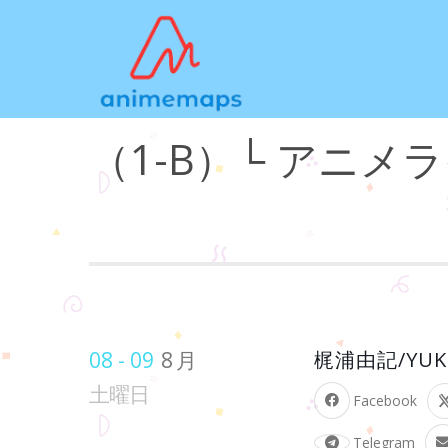
（1-B）└ アニ
08 - 09
8月
梶浦由記/YUKI K
土曜日
Facebook
Telegram