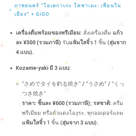
ภาพยนตร์ “โอเดกาเกะ โคซาเมะ: เพื่อนใน
เมือง” × GiGO
เครื่องดื่มพร้อมของพรีเมียม:
สั่งเครื่องดื่ม
แก้ว
ละ ¥500 (รวมภาษี)
รับ
แฟ้มใสจิ๋ว
1 ชิ้น (
สุ่มจาก
4 แบบ
).
Kozame-yaki มี 3 แบบ:
“さめでタイを釣る焼き” / “うさめ” / “くっ
つき焼き”
ราคา:
ชิ้นละ ¥600 (รวมภาษี)
;
รสชาติ:
ครีม
พรีเมียม หรือถั่วแดงโองุระ. ทุกออเดอร์แถม
แฟ้มใสจิ๋ว
1 ชิ้น (
สุ่มจาก 3 แบบ
).