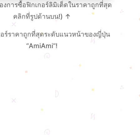
งการซื้อฟิกเกอร์ลิมิเต็ดในราคาถูกที่สุด
คลิกที่รูปด้านบน!) ↑
อร์ราคาถูกที่สุดระดับแนวหน้าของญี่ปุ่น
“AmiAmi”!