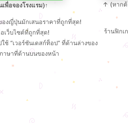
↑ (หากต้อ
บนเพื่อจองโรงแรม)↑
องญี่ปุ่นมักเสนอราคาที่ถูกที่สุด!
ร้านฟิกเก
ว็บไซต์ที่ถูกที่สุด!
ช้ “เวอร์ชันเดสก์ท็อป” ที่ด้านล่างของ
กภาษาที่ด้านบนของหน้า