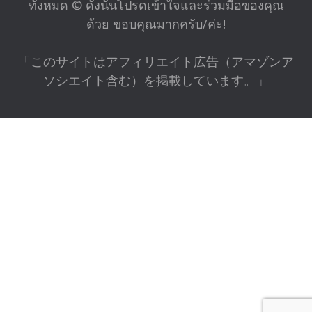
ทั้งหมด © ดังนั้นโปรดเข้าใจและร่วมมือของคุณ
ด้วย ขอบคุณมากครับ/ค่ะ!
「このサイトはアフィリエイト広告（アマゾンア
ソシエイト含む）を掲載しています。」