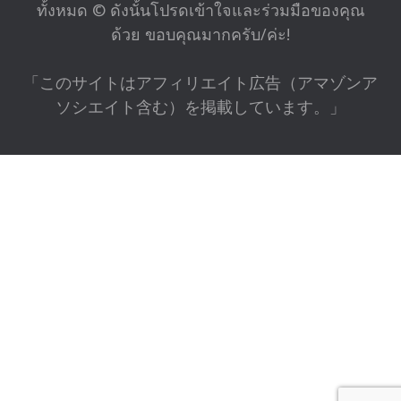
ทั้งหมด © ดังนั้นโปรดเข้าใจและร่วมมือของคุณ
ด้วย ขอบคุณมากครับ/ค่ะ!
「このサイトはアフィリエイト広告（アマゾンア
ソシエイト含む）を掲載しています。」