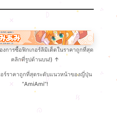
งการซื้อฟิกเกอร์ลิมิเต็ดในราคาถูกที่สุด
คลิกที่รูปด้านบน!) ↑
อร์ราคาถูกที่สุดระดับแนวหน้าของญี่ปุ่น
“AmiAmi”!