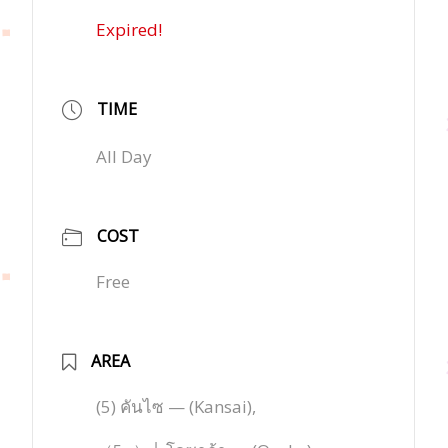
Expired!
TIME
All Day
COST
Free
AREA
(5) คันไซ — (Kansai),