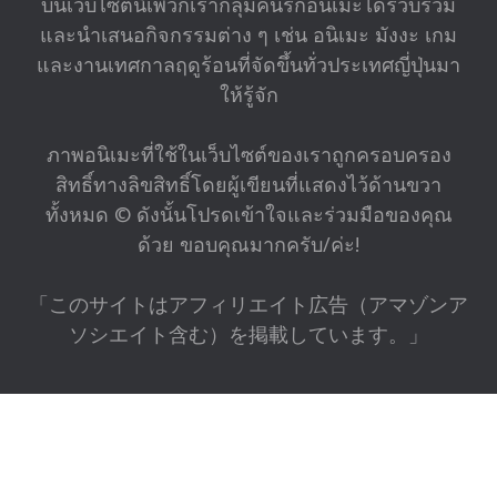
บนเว็บไซต์นี้เพวกเรากลุ่มคนรักอนิเมะได้รวบรวม
และนำเสนอกิจกรรมต่าง ๆ เช่น อนิเมะ มังงะ เกม
และงานเทศกาลฤดูร้อนที่จัดขึ้นทั่วประเทศญี่ปุ่นมา
ให้รู้จัก
ภาพอนิเมะที่ใช้ในเว็บไซต์ของเราถูกครอบครอง
สิทธิ์ทางลิขสิทธิ์โดยผู้เขียนที่แสดงไว้ด้านขวา
ทั้งหมด © ดังนั้นโปรดเข้าใจและร่วมมือของคุณ
ด้วย ขอบคุณมากครับ/ค่ะ!
「このサイトはアフィリエイト広告（アマゾンア
ソシエイト含む）を掲載しています。」