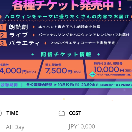
TIME
COST
JPY10,000
All Day