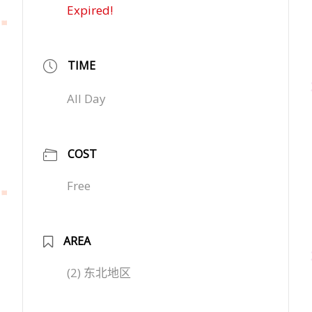
Expired!
TIME
All Day
COST
Free
AREA
(2) 东北地区