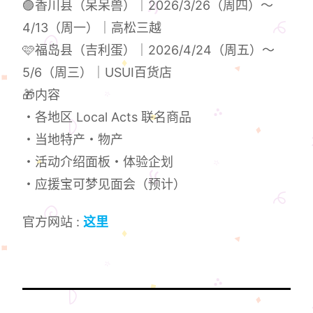
🟣香川县（呆呆兽）｜2026/3/26（周四）〜
4/13（周一）｜高松三越
🩷福岛县（吉利蛋）｜2026/4/24（周五）〜
5/6（周三）｜USUI百货店
🎁内容
・各地区 Local Acts 联名商品
・当地特产・物产
・活动介绍面板・体验企划
・应援宝可梦见面会（预计）
官方网站 :
这里