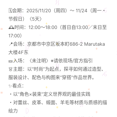
🗓️会期：2025/11/20（周四）〜 11/24（周一・
节假日）〈5天〉
🕰️时间：12:00〜18:00（首日自13:00／末日至
17:00）
📍会场：京都市中京区坂本町686-2 Marutaka
大楼4F东
🎫入场：〈未注明〉※请依现场/官方指引
👗主题：以“时尚”为起点，探寻如何通过造型、
服装设计、配色与构图来“穿搭”作品世界。
✨看点：
・以“角色×装束”定义世界观的最佳实践
・对蕾丝、皮革、缎面、羊毛等材质与质感的描
绘力