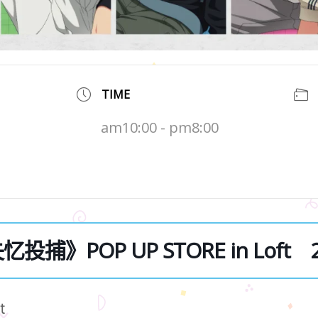
TIME
am10:00 - pm8:00
忆投捕》POP UP STORE in Loft 2
t