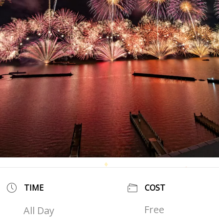
TIME
COST
Free
All Day