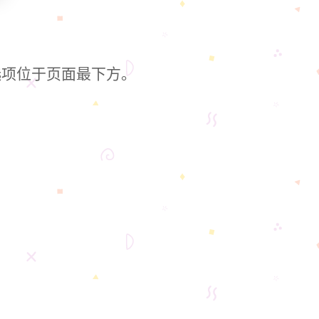
！
选项位于页面最下方。
。