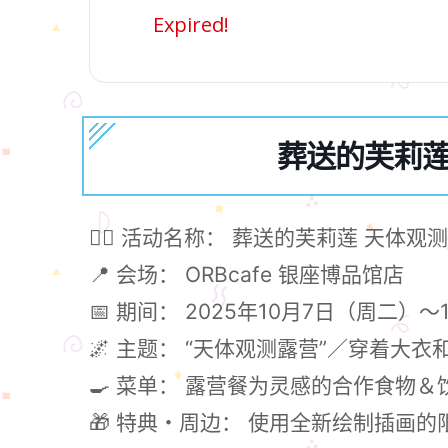
Expired!
葬送的芙莉莲 
🧙‍♀️ 活动名称： 葬送的芙莉莲 天体观测
📍 会场： ORBcafe 银座博品馆店
📅 期间： 2025年10月7日（周二）
🌌 主题： “天体观测露营”／穿着大
🍳 菜单： 露营餐为灵感的合作食物＆
🎁 特典・周边： 使用全新绘制插画