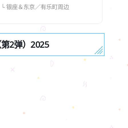
）└ 银座＆东京／有乐町周边
第2弹）2025