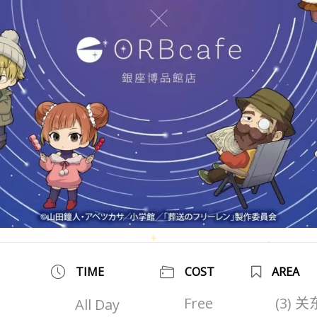
TIME
COST
AREA
Free
(3) 
All Day