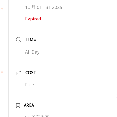
10 月 01 - 31 2025
Expired!
TIME
All Day
COST
Free
AREA