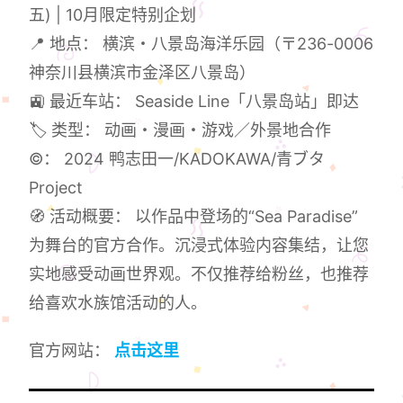
五) | 10月限定特别企划
📍 地点： 横滨・八景岛海洋乐园（〒236-0006
神奈川县横滨市金泽区八景岛）
🚉 最近车站： Seaside Line「八景岛站」即达
🏷 类型： 动画・漫画・游戏／外景地合作
©： 2024 鸭志田一/KADOKAWA/青ブタ
Project
🧭 活动概要： 以作品中登场的“Sea Paradise”
为舞台的官方合作。沉浸式体验内容集结，让您
实地感受动画世界观。不仅推荐给粉丝，也推荐
给喜欢水族馆活动的人。
官方网站：
点击这里