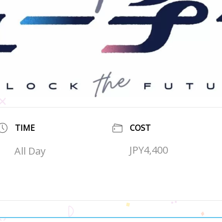
TIME
COST
JPY4,400
All Day