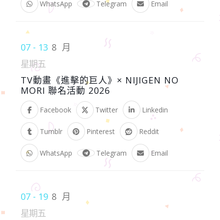
WhatsApp
Telegram
Email
07 - 13
8 月
星期五
TV動畫《進擊的巨人》× NIJIGEN NO
MORI 聯名活動 2026
Facebook
Twitter
Linkedin
Tumblr
Pinterest
Reddit
WhatsApp
Telegram
Email
07 - 19
8 月
星期五