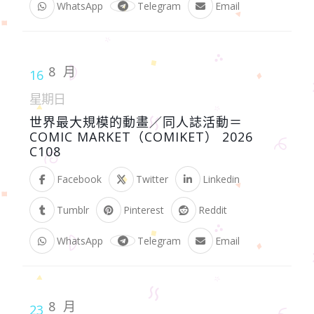
WhatsApp
Telegram
Email
8 月
16
星期日
世界最大規模的動畫／同人誌活動＝
COMIC MARKET（COMIKET） 2026
C108
Facebook
Twitter
Linkedin
Tumblr
Pinterest
Reddit
WhatsApp
Telegram
Email
8 月
23