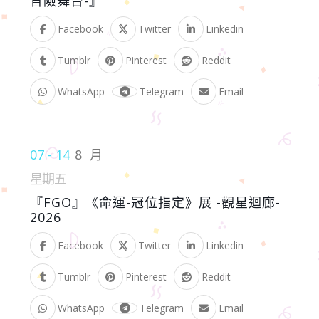
冒險舞台-』
Facebook
Twitter
Linkedin
Tumblr
Pinterest
Reddit
WhatsApp
Telegram
Email
07 - 14
8 月
星期五
『FGO』《命運-冠位指定》展 -觀星迴廊-
2026
Facebook
Twitter
Linkedin
Tumblr
Pinterest
Reddit
WhatsApp
Telegram
Email