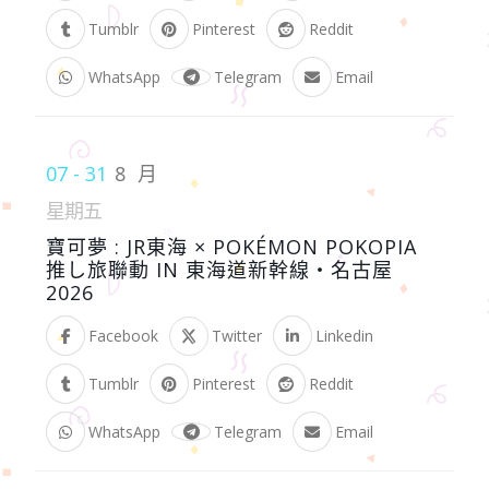
Tumblr
Pinterest
Reddit
WhatsApp
Telegram
Email
07 - 31
8 月
星期五
寶可夢 : JR東海 × POKÉMON POKOPIA
推し旅聯動 IN 東海道新幹線・名古屋
2026
Facebook
Twitter
Linkedin
Tumblr
Pinterest
Reddit
WhatsApp
Telegram
Email