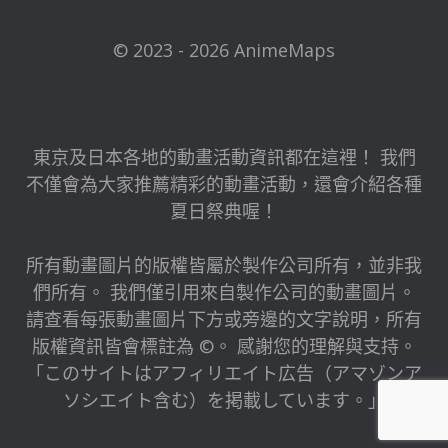
© 2023 - 2026 AnimeMaps
東京及日本各地的動畫活動資訊都在這裡！ 我們
不僅會為大家推薦精彩的動畫活動，還會介紹各種
夏日祭典喔！
所有動畫圖片的版權皆屬於製作公司所有，並非我
們所有。 我們僅引用來自製作公司的動畫圖片。
請查看每張動畫圖片下方或旁邊的文字說明，所有
版權資訊皆會標註為 ©。 感謝您的理解與支持。
「このサイトはアフィリエイト広告（アマゾンア
ソシエイト含む）を掲載しています。」