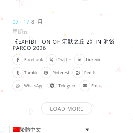
07 - 17
8 月
星期五
《EXHIBITION OF 沉默之丘 2》IN 池袋
PARCO 2026
Facebook
Twitter
Linkedin
Tumblr
Pinterest
Reddit
WhatsApp
Telegram
Email
LOAD MORE
繁體中文