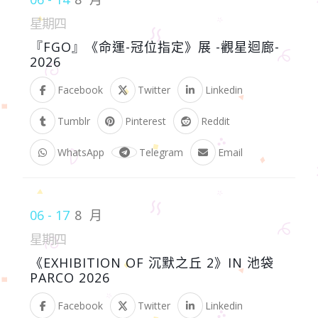
星期四
『FGO』《命運-冠位指定》展 -觀星迴廊-
2026
Facebook
Twitter
Linkedin
Tumblr
Pinterest
Reddit
WhatsApp
Telegram
Email
06 - 17
8 月
星期四
《EXHIBITION OF 沉默之丘 2》IN 池袋
PARCO 2026
Facebook
Twitter
Linkedin