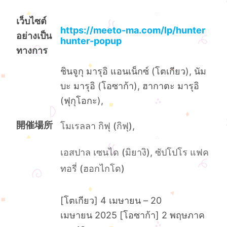
เว็บไซต์
https://meeto-ma.com/lp/hunter
อย่างเป็น
hunter-popup
ทางการ
ชินจูกุ มารุอิ แอนเน็กซ์ (โตเกียว), นัม
บะ มารุอิ (โอซาก้า), ฮากาตะ มารุอิ
(ฟุกุโอกะ),
開催場所
โมเรลลา กิฟุ (กิฟุ),
เอสปาล เซนได (มิยางิ), ซัปโปโร แฟค
ทอรี่ (ฮอกไกโด)
[โตเกียว] 4 เมษายน – 20
เมษายน 2025 [โอซาก้า] 2 พฤษภาค