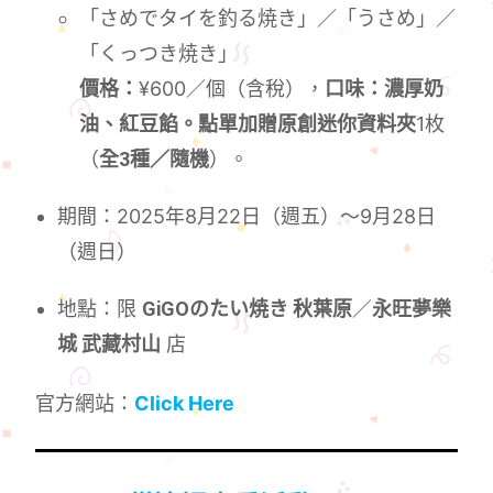
「さめでタイを釣る焼き」／「うさめ」／
「くっつき焼き」
價格：
¥600／個（含稅），
口味：濃厚奶
油、紅豆餡。點單加贈原創迷你資料夾
1枚
（
全3種／隨機
）。
期間：2025年8月22日（週五）～9月28日
（週日）
地點：限
GiGOのたい焼き 秋葉原
／
永旺夢樂
城 武藏村山
店
官方網站：
Click Here