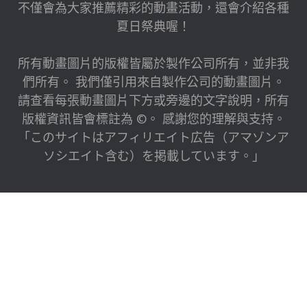
不僅會為大家推薦精彩的動畫活動，還會介紹各種
夏日祭典喔！
所有動畫圖片的版權皆屬於製作公司所有，並非我
們所有。 我們僅引用來自製作公司的動畫圖片。
請查看每張動畫圖片下方或旁邊的文字說明，所有
版權資訊皆會標註為 ©。 感謝您的理解與支持。
「このサイトはアフィリエイト広告（アマゾンア
ソシエイト含む）を掲載しています。」