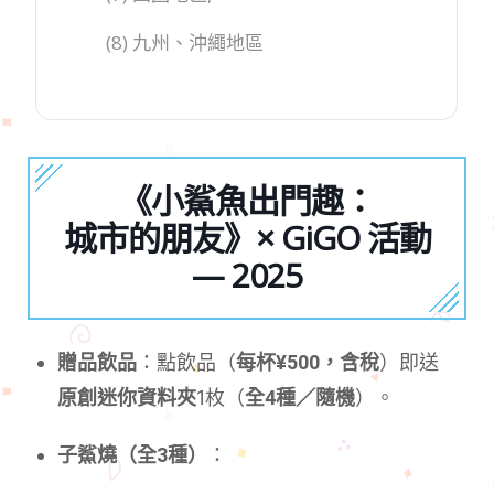
(8) 九州、沖繩地區
《小鯊魚出門趣：
城市的朋友》× GiGO 活動
— 2025
贈品飲品
：點飲品（
每杯¥500，含稅
）即送
原創迷你資料夾
1枚（
全4種／隨機
）。
子鯊燒（全3種）
：