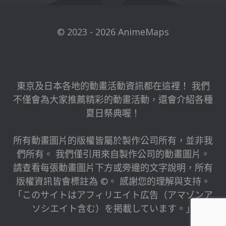
© 2023 - 2026 AnimeMaps
東京及日本各地的動畫活動資訊都在這裡！ 我們
不僅會為大家推薦精彩的動畫活動，還會介紹各種
夏日祭典喔！
所有動畫圖片的版權皆屬於製作公司所有，並非我
們所有。 我們僅引用來自製作公司的動畫圖片。
請查看每張動畫圖片下方或旁邊的文字說明，所有
版權資訊皆會標註為 ©。 感謝您的理解與支持。
「このサイトはアフィリエイト広告（アマゾンア
ソシエイト含む）を掲載しています。」