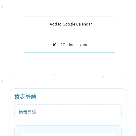
+ Add to Google Calendar
+ iCal / Outlook export
發表評論
尚無評論