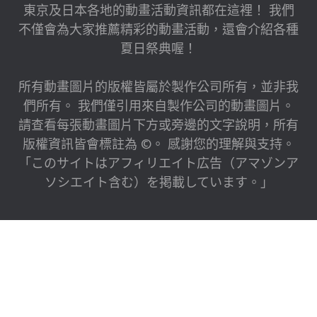
東京及日本各地的動畫活動資訊都在這裡！ 我們
不僅會為大家推薦精彩的動畫活動，還會介紹各種
夏日祭典喔！
所有動畫圖片的版權皆屬於製作公司所有，並非我
們所有。 我們僅引用來自製作公司的動畫圖片。
請查看每張動畫圖片下方或旁邊的文字說明，所有
版權資訊皆會標註為 ©。 感謝您的理解與支持。
「このサイトはアフィリエイト広告（アマゾンア
ソシエイト含む）を掲載しています。」