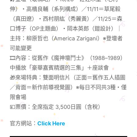
伸）・高橋良輔（系列構成）／11/11＝草尾毅
（真田遼）・西村朋紘（秀麗黃）／11/25＝森
口博子（OP主題曲）・岡本英郎（鎧設計）｜
主持：柳原哲也（America Zarigani）※登壇者
可能變更
🎞內容：從舊作《魔神壇鬥士》（1988–1989）
中播放「豪華嘉賓精選的三集」＋座談會
🎁來場特典：雙面明信片（正面＝舊作五人插圖
／背面＝新作前導視覺圖）※每日不同共3種・僅
限會場
💴票價：全席指定 3,500日圓（含稅）
官方網站：
Click Here