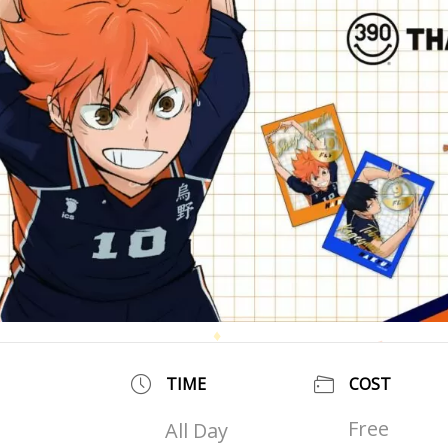
TIME
COST
Free
All Day