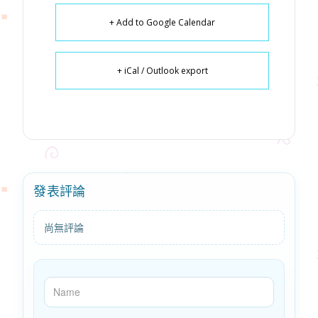
+ Add to Google Calendar
+ iCal / Outlook export
發表評論
尚無評論