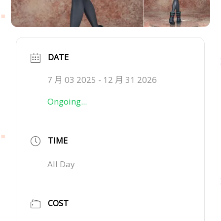
DATE
7 月 03 2025
- 12 月 31 2026
Ongoing...
TIME
All Day
COST