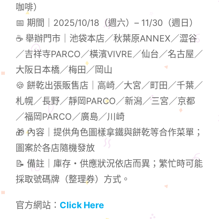
咖啡）
📅 期間｜2025/10/18（週六）– 11/30（週日）
☕ 舉辦門市｜池袋本店／秋葉原ANNEX／澀谷
／吉祥寺PARCO／橫濱VIVRE／仙台／名古屋／
大阪日本橋／梅田／岡山
🍪 餅乾出張販售店｜高崎／大宮／町田／千葉／
札幌／長野／靜岡PARCO／新潟／三宮／京都
／福岡PARCO／廣島／川崎
🎁 內容｜提供角色圖樣拿鐵與餅乾等合作菜單；
圖案於各店隨機發放
📝 備註｜庫存・供應狀況依店而異；繁忙時可能
採取號碼牌（整理券）方式。
官方網站：
Click Here