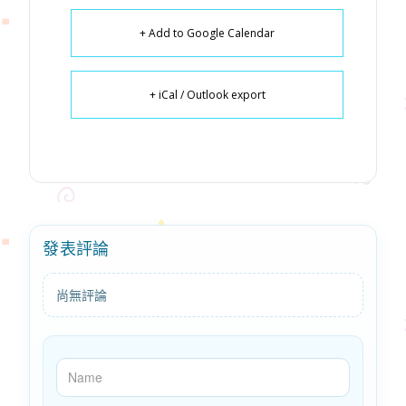
+ Add to Google Calendar
+ iCal / Outlook export
發表評論
尚無評論