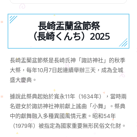
長崎盂蘭盆節祭
（長崎くんち）2025
長崎盂蘭盆節祭是長崎氏神「諏訪神社」的秋季
大祭，每年10月7日起連續舉辦三天，成為全城
盛大慶典。
據說此祭典起始於寬永11年（1634年），當時兩
名遊女於諏訪神社神前獻上謠曲「小舞」。祭典
中的獻舞融入多種異國風情元素。昭和54年
（1979年）被指定為國家重要無形民俗文化財。