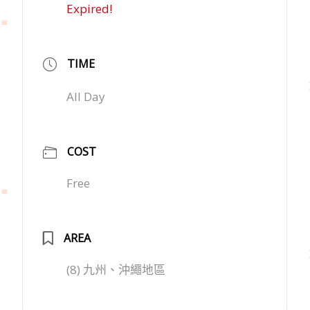
Expired!
TIME
All Day
COST
Free
AREA
(8) 九州、沖繩地區