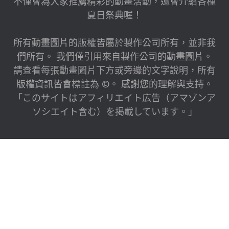
不僅會為大家推薦精彩的動畫活動，還會介紹各種
夏日祭典喔！
所有動畫圖片的版權皆屬於製作公司所有，並非我
們所有。 我們僅引用來自製作公司的動畫圖片。
請查看每張動畫圖片下方或旁邊的文字說明，所有
版權資訊皆會標註為 ©。 感謝您的理解與支持。
「このサイトはアフィリエイト広告（アマゾンア
ソシエイト含む）を掲載しています。」