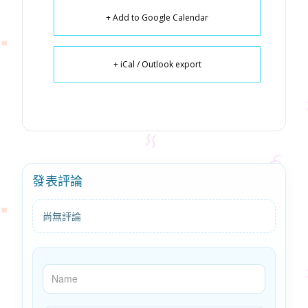
+ Add to Google Calendar
+ iCal / Outlook export
發表評論
尚無評論