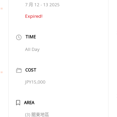
7 月 12 - 13 2025
Expired!
TIME
All Day
COST
JPY15,000
AREA
(3) 關東地區