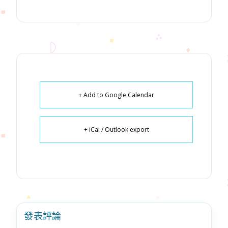
+ Add to Google Calendar
+ iCal / Outlook export
發表評論