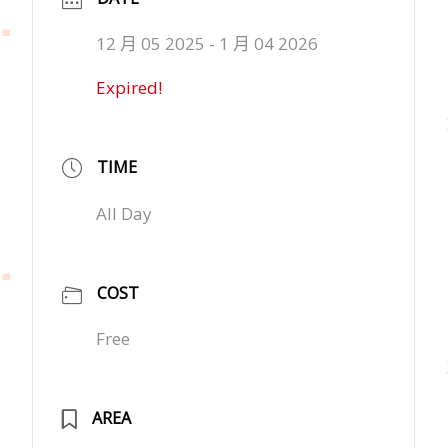
12 月 05 2025
- 1 月 04 2026
Expired!
TIME
All Day
COST
Free
AREA