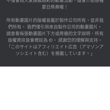
不僅會為大家推薦精彩的動畫活動，還會介紹各種
夏日祭典喔！
所有動畫圖片的版權皆屬於製作公司所有，並非我
們所有。 我們僅引用來自製作公司的動畫圖片。
請查看每張動畫圖片下方或旁邊的文字說明，所有
版權資訊皆會標註為 ©。 感謝您的理解與支持。
「このサイトはアフィリエイト広告（アマゾンア
ソシエイト含む）を掲載しています。」