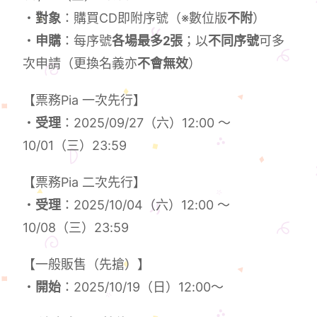
・
對象
：購買CD即附序號（※數位版
不附
）
・
申購
：每序號
各場最多2張
；以
不同序號
可多
次申請（更換名義亦
不會無效
）
【票務Pia 一次先行】
・
受理
：2025/09/27（六）12:00 ～
10/01（三）23:59
【票務Pia 二次先行】
・
受理
：2025/10/04（六）12:00 ～
10/08（三）23:59
【一般販售（先搶）】
・
開始
：2025/10/19（日）12:00～