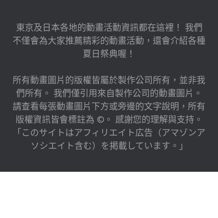
東京及日本各地的動畫活動資訊都在這裡！ 我們
不僅會為大家推薦精彩的動畫活動，還會介紹各種
夏日祭典喔！
所有動畫圖片的版權皆屬於製作公司所有，並非我
們所有。 我們僅引用來自製作公司的動畫圖片。
請查看每張動畫圖片下方或旁邊的文字說明，所有
版權資訊皆會標註為 ©。 感謝您的理解與支持。
「このサイトはアフィリエイト広告（アマゾンア
ソシエイト含む）を掲載しています。」