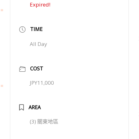
Expired!
TIME
All Day
COST
JPY11,000
AREA
(3) 關東地區