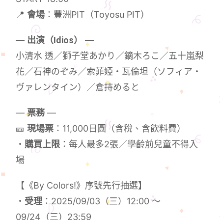
📍
會場
：豐洲PIT（Toyosu PIT）
—
出演（Idios）
—
小清水 透／獅子堂あかり／鏑木ろこ／五十嵐梨
花／石神のぞみ／索菲婭・瓦倫坦（ソフィア・
ヴァレンタイン）／倉持めると
—
票務
—
🎫
現場票
：11,000日圓（含稅、含飲料費）
・
購買上限
：每人最多2張／學齡前兒童不得入
場
【《By Colors!》序號先行抽選】
・
受理
：2025/09/03（三）12:00 ～
09/24（三）23:59