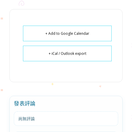
+ Add to Google Calendar
+ iCal / Outlook export
發表評論
尚無評論