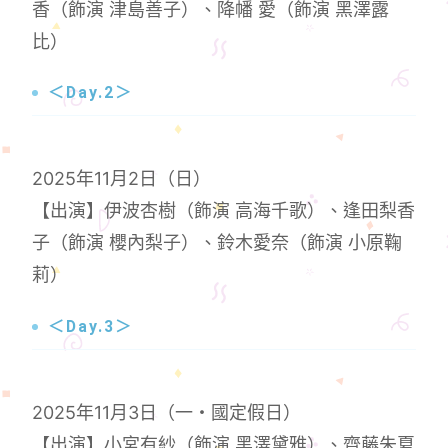
香（飾演 津島善子）、降幡 愛（飾演 黑澤露
比）
＜Day.2＞
2025年11月2日（日）
【出演】伊波杏樹（飾演 高海千歌）、逢田梨香
子（飾演 櫻內梨子）、鈴木愛奈（飾演 小原鞠
莉）
＜Day.3＞
2025年11月3日（一・國定假日）
【出演】小宮有紗（飾演 黑澤黛雅）、齊藤朱夏