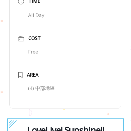
TIME
All Day
COST
Free
AREA
(4) 中部地區
LoveLive! Sunshine!!