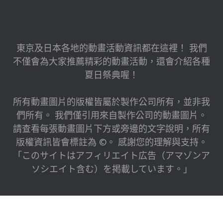
東京及日本各地的動畫活動資訊都在這裡！ 我們
不僅會為大家推薦精彩的動畫活動，還會介紹各種
夏日祭典喔！
所有動畫圖片的版權皆屬於製作公司所有，並非我
們所有。 我們僅引用來自製作公司的動畫圖片。
請查看每張動畫圖片下方或旁邊的文字說明，所有
版權資訊皆會標註為 ©。 感謝您的理解與支持。
「このサイトはアフィリエイト広告（アマゾンア
ソシエイト含む）を掲載しています。」