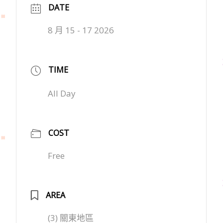
DATE
8 月 15 - 17 2026
TIME
All Day
COST
Free
AREA
(3) 關東地區