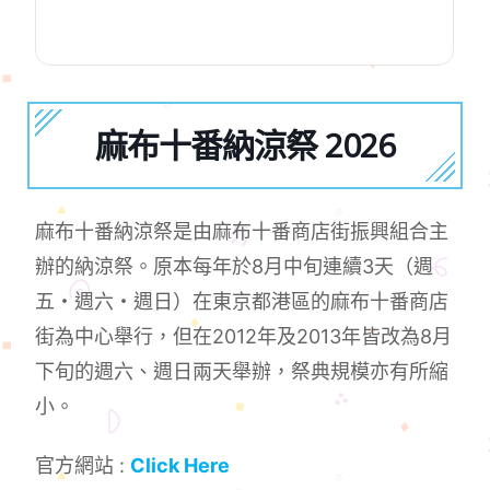
麻布十番納涼祭 2026
麻布十番納涼祭是由麻布十番商店街振興組合主
辦的納涼祭。原本每年於8月中旬連續3天（週
五・週六・週日）在東京都港區的麻布十番商店
街為中心舉行，但在2012年及2013年皆改為8月
下旬的週六、週日兩天舉辦，祭典規模亦有所縮
小。
官方網站 :
Click Here