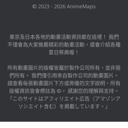
© 2023 - 2026 AnimeMaps
東京及日本各地的動畫活動資訊都在這裡！ 我們
不僅會為大家推薦精彩的動畫活動，還會介紹各種
夏日祭典喔！
所有動畫圖片的版權皆屬於製作公司所有，並非我
們所有。 我們僅引用來自製作公司的動畫圖片。
請查看每張動畫圖片下方或旁邊的文字說明，所有
版權資訊皆會標註為 ©。 感謝您的理解與支持。
「このサイトはアフィリエイト広告（アマゾンア
ソシエイト含む）を掲載しています。」