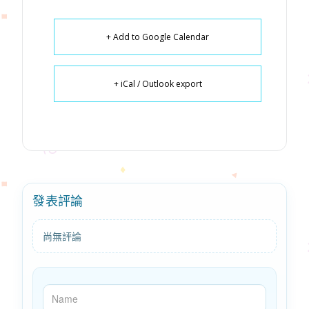
+ Add to Google Calendar
+ iCal / Outlook export
發表評論
尚無評論