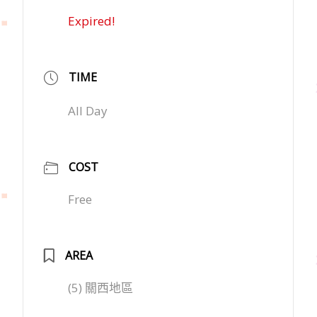
Expired!
TIME
All Day
COST
Free
AREA
(5) 關西地區